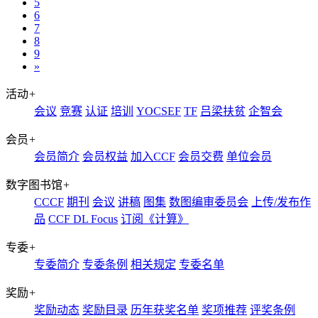
5
6
7
8
9
»
活动
+
会议
竞赛
认证
培训
YOCSEF
TF
吕梁扶贫
企智会
会员
+
会员简介
会员权益
加入CCF
会员交费
单位会员
数字图书馆
+
CCCF
期刊
会议
讲稿
图集
数图编审委员会
上传/发布作
品
CCF DL Focus
订阅《计算》
专委
+
专委简介
专委条例
相关规定
专委名单
奖励
+
奖励动态
奖励目录
历年获奖名单
奖项推荐
评奖条例