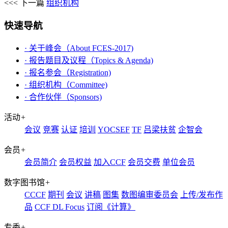
<<< 下一篇
组织机构
快速导航
· 关于峰会（About FCES-2017)
· 报告题目及议程（Topics & Agenda)
· 报名参会（Registration)
· 组织机构（Committee)
· 合作伙伴（Sponsors)
活动
+
会议
竞赛
认证
培训
YOCSEF
TF
吕梁扶贫
企智会
会员
+
会员简介
会员权益
加入CCF
会员交费
单位会员
数字图书馆
+
CCCF
期刊
会议
讲稿
图集
数图编审委员会
上传/发布作
品
CCF DL Focus
订阅《计算》
专委
+