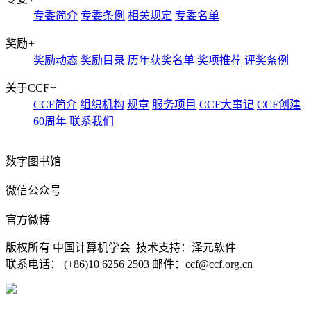
专委简介
专委条例
相关规定
专委名单
奖励
+
奖励动态
奖励目录
历年获奖名单
奖项推荐
评奖条例
关于CCF
+
CCF简介
组织机构
规章
服务项目
CCF大事记
CCF创建
60周年
联系我们
数字图书馆
微信公众号
官方微博
版权所有 中国计算机学会 技术支持：泽元软件
联系电话： (+86)10 6256 2503 邮件：ccf@ccf.org.cn
京公网安备 11010802032778号
京ICP备13000930号-4