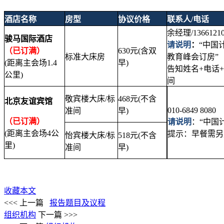
酒店名称
房型
协议价格
联系人/电话
余经理/13661210
骏马国际酒店
请说明
：
“中国
（已订满）
630元(含双
标准大床房
教育峰会订房”
(
距离主会场1.4
早)
告知
姓名+电话
公里)
间
敬宾楼大床/标
468元(不含
北京友谊宾馆
010-6849 8080
准间
早)
（已订满）
请说明
：“中国
(距离主会场4公
提示：早餐需另购
怡宾楼大床/标
518元(不含
里)
准间
早)
收藏本文
<<< 上一篇
报告题目及议程
组织机构
下一篇 >>>