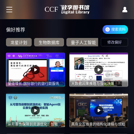
CCF
偏好推荐
搜索资料
龙星计划
生物数据库
量子人工智能
修改偏好
大数据
量级增长-国际银行的银行即服务BaaS--CCF2022中国软件大会：金融科技前沿技术与发展论坛
大数据因果推理与强化决策
从可靠性保障到资源优化：智能Agent在云原生运维中的实践-2025 CCF中国软件大会-CCF ChinaSoft
具身交互场景的结构化建模与感知