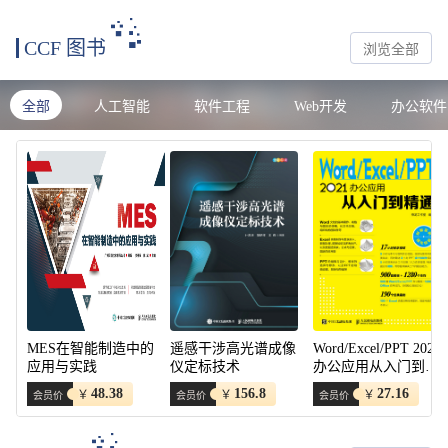
CCF 图书
浏览全部
全部
人工智能
软件工程
Web开发
办公软件
MES在智能制造中的
遥感干涉高光谱成像
Word/Excel/PPT 2021
应用与实践
仪定标技术
办公应用从入门到精
通
48.38
156.8
27.16
￥
￥
￥
会员价
会员价
会员价