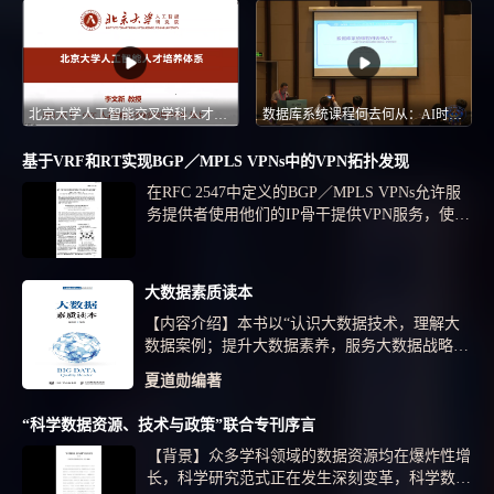
北京大学人工智能交叉学科人才培养体系
数据库系统课程何去何从：AI时代的数据基础设施能力培养探索-2026CCF未来计算机教育峰会（FCES 2026）
基于VRF和RT实现BGP／MPLS VPNs中的VPN拓扑发现
在RFC 2547中定义的BGP／MPLS VPNs允许服
务提供者使用他们的IP骨干提供VPN服务，使用
BGP对骨干网络的路由器分发VPN路由信息，使
用MPLS转发VPN流量。BGP／MPLS VPNs允许
服务提供者在VPN内定义拥有任意数量结点的任
大数据素质读本
意拓扑。服务提供者能建立使用相同核心网络的
【内容介绍】本书以“认识大数据技术，理解大
多个VPN。目前大多数服务提供者手工地或通过
数据案例；提升大数据素养，服务大数据战略”
使用配置的数据库实现BGP／MPLS VPNs。本
为编写目标，全面系统地讲述了大数据所涉及的
文描述的算法使VPN拓扑发现过程自动化。使用
夏道勋编著
国家政策、经济、产业链和技术发展。主要内容
该算法，服务提供者能使用当前网络配置信息自
包括信息技术的发展现状、大数据时...
动地发现VPN拓扑。
“科学数据资源、技术与政策”联合专刊序言
【背景】众多学科领域的数据资源均在爆炸性增
长，科学研究范式正在发生深刻变革，科学数据