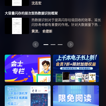
中心已成为学科领域数据应用的重要载体。科学
沈志宏
数据中心基础软件栈是当前科学数据中心建设的
重中之重。【方法】本文通过对国内外典型科学
大容量闪存的层次型热数据识别框架
数据中心的软件栈架构进行剖析，指出了当前主
热数据识别对于提高闪存垃圾回收的效率、延长
流软件栈架构在多源异构存储、管理、共享、分
闪存寿命都有重要的作用。针对大数据量下热数
析等方面的不足。【结果】提出了一套科学数据
据识别难的情况，该文提出一种层次型热数据识
中心基础软件栈参考架构及其原型实现，具备标
黄滨
，
俞建新
别框架，采用在多个层次上记录热数据的方法。
准化存储、异构数据融合管理、大数据流处理、
实验证明，该框架能够在消耗较少资源的情况
在线交互式分析等功能，可为我国科学数据中心
下，识别和预测出大数据量中的热数据。
体系建设提供技术路线参考。