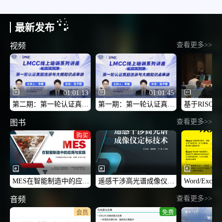
最新发布
查看更多>>
视频
01:01:13
01:01:45
第二期：第一轮认证真题选讲与大纲知识点串讲2
第一期：第一轮认证真题选讲与大纲知识点串讲1
查看更多>>
图书
购买
MES在智能制造中的应用与实践
遥感干涉高光谱成像仪定标技术
查看更多>>
音频
会员
免费