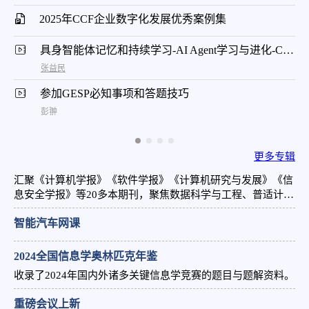
2025年CCF企业数字化发展优秀案例集
具身智能体记忆和持续学习-AI Agent学习与进化-CNCC 2024
张益民
参加GESP必知事项和答题技巧
彭翀
更多专辑
汇聚《计算机学报》《软件学报》《计算机研究与发展》《信
息安全学报》等20多本期刊，聚焦数据科学与工程、普适计算
与交互、高性能计算等前沿领域，顶尖学者主编团队呈现高质
智能汽车网课
量学术成果。
2024全国信息学奥林匹克年鉴
收录了2024年国内外诸多关键信息学竞赛的题目与题解资料。
重磅会议上新