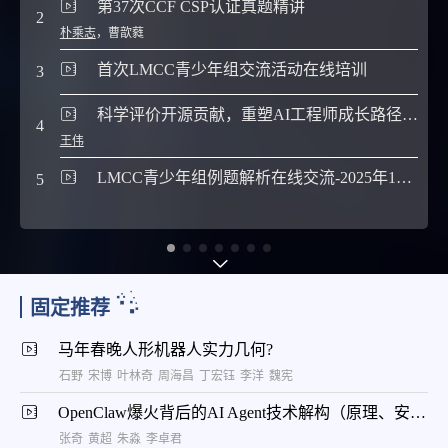
第37次CCF CSP认证真题精讲
2
7
朴乘志
，
曹歆蕤
首次LMCC青少年组交流活动在线培训
3
8
科学评价开源贡献，重塑AI工程师成长路径（以 CANN 开源社区为例）-2026CCF未来计算机教育峰会（FCES 2026）
4
王伟
9
LMCC青少年组例题解析在线交流-2025年10月25日
5
10
固定推荐
马年春晚人形机器人实力几何?
石野
宋博
叶林奇
周海昌
丁宏钰
李洋
魏宪
OpenClaw爆火背后的AI Agent技术解构（原理、安全与云上实践）
张奇
黄超
朱淼
李卓君