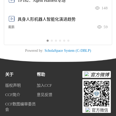
TF182：Agent Harness专场
148
具身人形机器人智能化演进趋势
59
戴鹏
Powered by:
ScholaSpace System (C-DBLP)
关于
帮助
官方微博
版权声明
加入CCF
CCF简介
意见反馈
CCF数图编审委员
会
官方微信