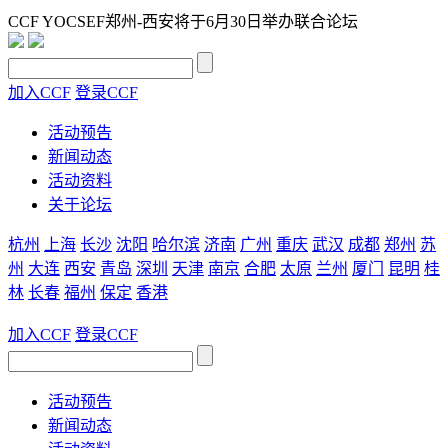
CCF YOCSEF郑州-西安将于6月30日举办联合论坛
加入CCF
登录CCF
活动预告
新闻动态
活动资料
关于论坛
杭州
上海
长沙
沈阳
哈尔滨
济南
广州
重庆
武汉
成都
郑州
苏
州
大连
西安
青岛
深圳
天津
南京
合肥
太原
兰州
厦门
昆明
桂
林
长春
福州
保定
香港
加入CCF
登录CCF
活动预告
新闻动态