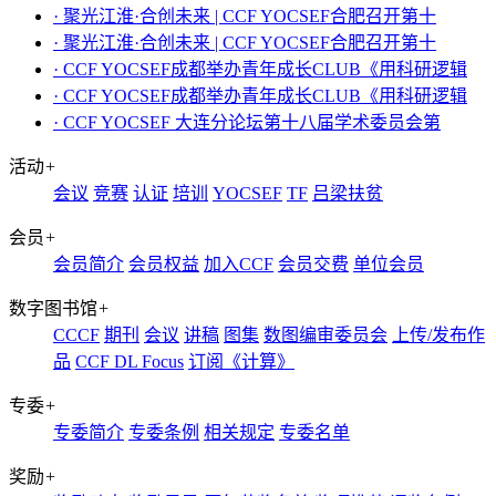
· 聚光江淮·合创未来 | CCF YOCSEF合肥召开第十
· 聚光江淮·合创未来 | CCF YOCSEF合肥召开第十
· CCF YOCSEF成都举办青年成长CLUB《用科研逻辑
· CCF YOCSEF成都举办青年成长CLUB《用科研逻辑
· CCF YOCSEF 大连分论坛第十八届学术委员会第
活动
+
会议
竞赛
认证
培训
YOCSEF
TF
吕梁扶贫
会员
+
会员简介
会员权益
加入CCF
会员交费
单位会员
数字图书馆
+
CCCF
期刊
会议
讲稿
图集
数图编审委员会
上传/发布作
品
CCF DL Focus
订阅《计算》
专委
+
专委简介
专委条例
相关规定
专委名单
奖励
+