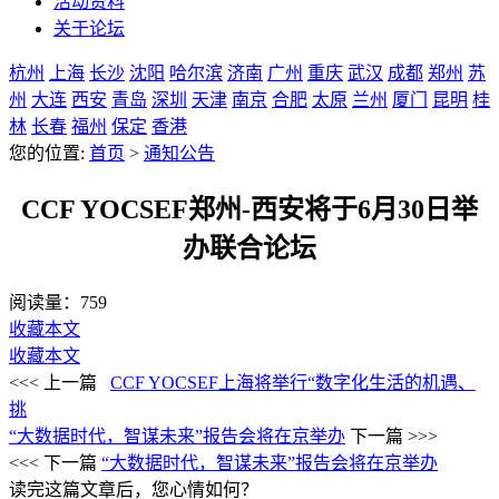
活动资料
关于论坛
杭州
上海
长沙
沈阳
哈尔滨
济南
广州
重庆
武汉
成都
郑州
苏
州
大连
西安
青岛
深圳
天津
南京
合肥
太原
兰州
厦门
昆明
桂
林
长春
福州
保定
香港
您的位置:
首页
>
通知公告
CCF YOCSEF郑州-西安将于6月30日举
办联合论坛
阅读量：
759
收藏本文
收藏本文
<<< 上一篇
CCF YOCSEF上海将举行“数字化生活的机遇、
挑
“大数据时代，智谋未来”报告会将在京举办
下一篇 >>>
<<< 下一篇
“大数据时代，智谋未来”报告会将在京举办
读完这篇文章后，您心情如何？