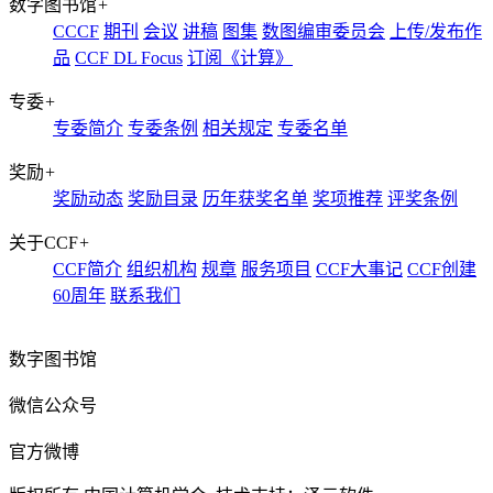
数字图书馆
+
CCCF
期刊
会议
讲稿
图集
数图编审委员会
上传/发布作
品
CCF DL Focus
订阅《计算》
专委
+
专委简介
专委条例
相关规定
专委名单
奖励
+
奖励动态
奖励目录
历年获奖名单
奖项推荐
评奖条例
关于CCF
+
CCF简介
组织机构
规章
服务项目
CCF大事记
CCF创建
60周年
联系我们
数字图书馆
微信公众号
官方微博