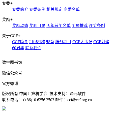
专委
+
专委简介
专委条例
相关规定
专委名单
奖励
+
奖励动态
奖励目录
历年获奖名单
奖项推荐
评奖条例
关于CCF
+
CCF简介
组织机构
规章
服务项目
CCF大事记
CCF创建
60周年
联系我们
数字图书馆
微信公众号
官方微博
版权所有 中国计算机学会 技术支持：泽元软件
联系电话： (+86)10 6256 2503 邮件：ccf@ccf.org.cn
京公网安备 11010802032778号
京ICP备13000930号-4