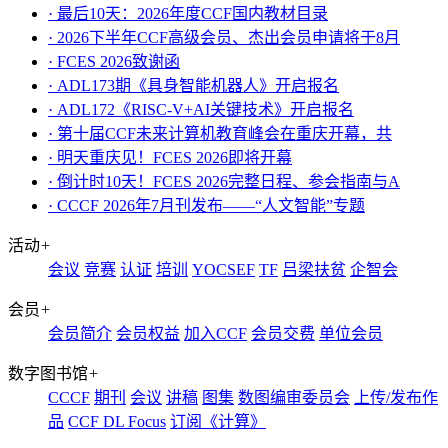
· 最后10天：2026年度CCF国内教材目录
· 2026下半年CCF高级会员、杰出会员申请将于8月
· FCES 2026致谢函
· ADL173期《具身智能机器人》开启报名
· ADL172《RISC-V+AI关键技术》开启报名
· 第十届CCF未来计算机教育峰会在重庆开幕，共
· ​明天重庆见！FCES 2026即将开幕
· 倒计时10天！FCES 2026完整日程、参会指南与A
· CCCF 2026年7月刊发布——“人文智能”专题
活动
+
会议
竞赛
认证
培训
YOCSEF
TF
吕梁扶贫
企智会
会员
+
会员简介
会员权益
加入CCF
会员交费
单位会员
数字图书馆
+
CCCF
期刊
会议
讲稿
图集
数图编审委员会
上传/发布作
品
CCF DL Focus
订阅《计算》