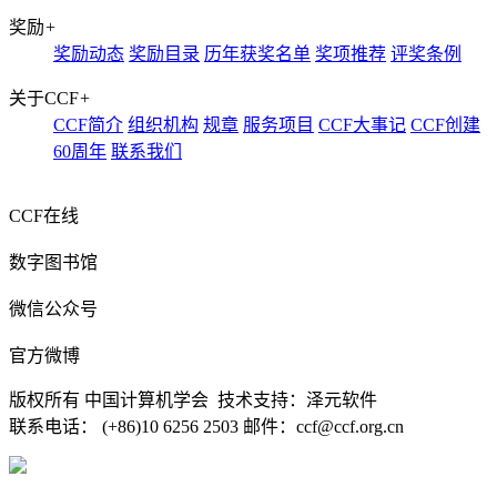
奖励
+
奖励动态
奖励目录
历年获奖名单
奖项推荐
评奖条例
关于CCF
+
CCF简介
组织机构
规章
服务项目
CCF大事记
CCF创建
60周年
联系我们
CCF在线
数字图书馆
微信公众号
官方微博
版权所有 中国计算机学会 技术支持：泽元软件
联系电话： (+86)10 6256 2503 邮件：ccf@ccf.org.cn
京公网安备 11010802032778号
京ICP备13000930号-5