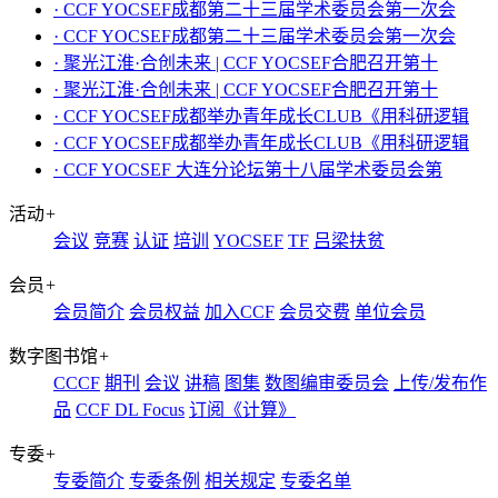
· CCF YOCSEF成都第二十三届学术委员会第一次会
· CCF YOCSEF成都第二十三届学术委员会第一次会
· 聚光江淮·合创未来 | CCF YOCSEF合肥召开第十
· 聚光江淮·合创未来 | CCF YOCSEF合肥召开第十
· CCF YOCSEF成都举办青年成长CLUB《用科研逻辑
· CCF YOCSEF成都举办青年成长CLUB《用科研逻辑
· CCF YOCSEF 大连分论坛第十八届学术委员会第
活动
+
会议
竞赛
认证
培训
YOCSEF
TF
吕梁扶贫
会员
+
会员简介
会员权益
加入CCF
会员交费
单位会员
数字图书馆
+
CCCF
期刊
会议
讲稿
图集
数图编审委员会
上传/发布作
品
CCF DL Focus
订阅《计算》
专委
+
专委简介
专委条例
相关规定
专委名单