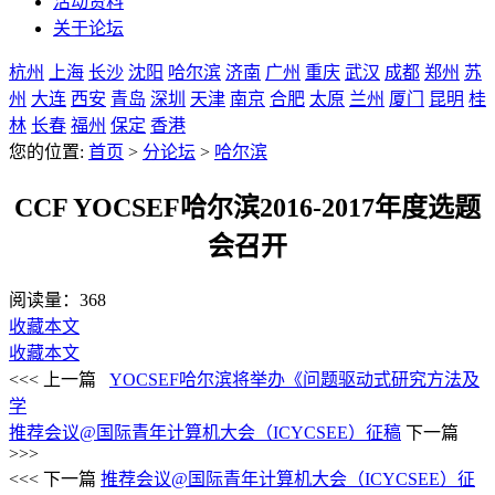
活动资料
关于论坛
杭州
上海
长沙
沈阳
哈尔滨
济南
广州
重庆
武汉
成都
郑州
苏
州
大连
西安
青岛
深圳
天津
南京
合肥
太原
兰州
厦门
昆明
桂
林
长春
福州
保定
香港
您的位置:
首页
>
分论坛
>
哈尔滨
CCF YOCSEF哈尔滨2016-2017年度选题
会召开
阅读量：
368
收藏本文
收藏本文
<<< 上一篇
YOCSEF哈尔滨将举办《问题驱动式研究方法及
学
推荐会议@国际青年计算机大会（ICYCSEE）征稿
下一篇
>>>
<<< 下一篇
推荐会议@国际青年计算机大会（ICYCSEE）征