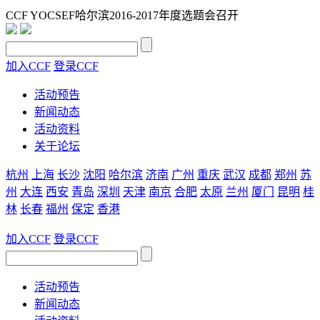
CCF YOCSEF哈尔滨2016-2017年度选题会召开
加入CCF
登录CCF
活动预告
新闻动态
活动资料
关于论坛
杭州
上海
长沙
沈阳
哈尔滨
济南
广州
重庆
武汉
成都
郑州
苏
州
大连
西安
青岛
深圳
天津
南京
合肥
太原
兰州
厦门
昆明
桂
林
长春
福州
保定
香港
加入CCF
登录CCF
活动预告
新闻动态