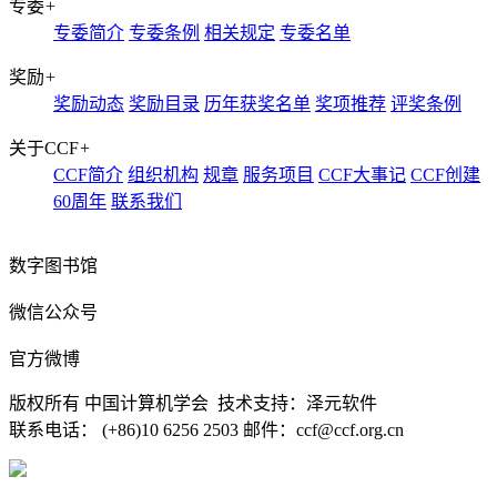
专委
+
专委简介
专委条例
相关规定
专委名单
奖励
+
奖励动态
奖励目录
历年获奖名单
奖项推荐
评奖条例
关于CCF
+
CCF简介
组织机构
规章
服务项目
CCF大事记
CCF创建
60周年
联系我们
数字图书馆
微信公众号
官方微博
版权所有 中国计算机学会 技术支持：泽元软件
联系电话： (+86)10 6256 2503 邮件：ccf@ccf.org.cn
京公网安备 11010802032778号
京ICP备13000930号-4