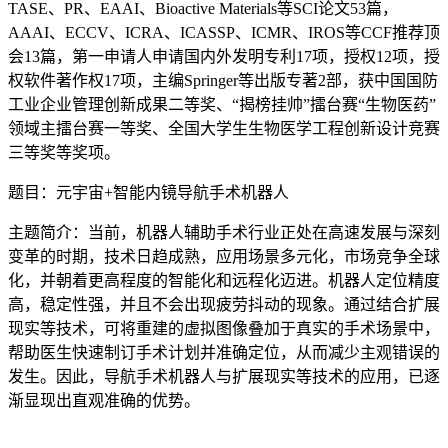
TASE、PR、EAAI、Bioactive Materials等SCI论文53篇，
AAAI、ECCV、ICRA、ICASSP、ICMR、IROS等CCF推荐顶
会13篇，第一申请人申请国内外发明专利17项，授权12项，授
权软件著作权17项，主编Springer等出版专著2部，获中国国防
工业企业管理创新成果二等奖、“揭榜挂帅”擂台赛“生物医药”
领域主擂台赛一等奖、全国大学生生物医学工程创新设计竞赛
三等奖等奖项。
题目：元宇宙+智能内镜导航手术机器人
主题简介：当前，机器人辅助手术行业正处在高速发展与深刻
变革的时期，技术日趋成熟，应用场景多元化，市场竞争全球
化，并朝着更高程度的智能化和远程化迈进。机器人定位精度
高，稳定性强，并且不会出现疲劳抖动的现象。通过结合扩展
现实等技术，可将重建的虚拟图像叠加于真实的手术场景中，
帮助医生快速制订手术计划并准确定位，从而减少主观错误的
发生。因此，导航手术机器人与扩展现实等技术的应用，已逐
渐显现出直观准确的优势。