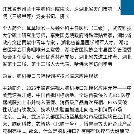
江苏省苏州蓝十字脑科医院院长，原湖北省天门市第一人民医
院（三级甲等）党委书记、院长
个人简介：耳鼻咽喉－头颈外科主任医师（二级），武汉科技
大学硕士研究生导师，享受国务院政府特殊津贴专家，湖北省
政府突出贡献中青年专家 ，湖北省首届医学领军人才，湖北
省医学会耳鼻咽喉分会常委，湖北省医院协会市县医院管理委
员会主任委员，全国优秀共产党员，湖北省先进工作者，湖北
省第十二届、第十三届人大代表，哈佛大学访问学者
题目：脑机接口与神经调控技术临床应用现状
主题简介：2026年被普遍视为脑机接口规模化应用元年——中
美竞速赛开跑，中国首批国标落地、全球首款侵入式BCI医疗
器械获批上市并纳入医保、消费级产品首次亮相、FDA突破
性认证持续发放，技术从实验室加速走向临床和消费市场......
北京、上海、武汉等头部医院乃至某些地市级医院均已应用临
床，脑虎科技、芯智达（北脑一号）、博睿康等头部企业产品
竞相亮相......那么，什么是脑机接口？有哪些医疗与大健康应