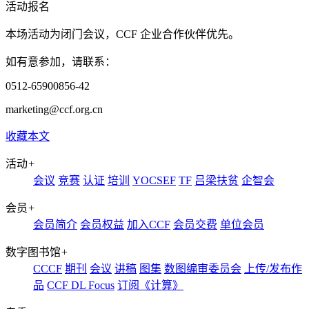
活动报名
本场活动为闭门会议，CCF 企业合作伙伴优先。
如有意参加，请联系：
0512-65900856-42
marketing@ccf.org.cn
收藏本文
活动
+
会议
竞赛
认证
培训
YOCSEF
TF
吕梁扶贫
企智会
会员
+
会员简介
会员权益
加入CCF
会员交费
单位会员
数字图书馆
+
CCCF
期刊
会议
讲稿
图集
数图编审委员会
上传/发布作
品
CCF DL Focus
订阅《计算》