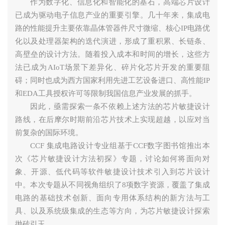
作为数字化、信息化和智能化的基石，高端芯片设计
已成为驱动电子信息产业的重要引擎。几十年来，集成电
路的性能提升主要依靠晶体管器件尺寸微缩、核心IP电路优
化以及处理器架构的迭代演进，形成了重积累、长链条、
高壁垒的设计方法。随着投入成本和时间的增长，这些方
法已成为AIoT场景下差异化、碎片化芯片开发的重要阻
碍；同时也成为西方国家利用先进工艺设备进口、高性能IP
和EDA工具授权许可等限制我国信息产业发展的抓手。
因此，亟需探索一条不依赖上述方法的芯片敏捷设计
路线，在后摩尔时期前沿芯片技术上实现超越，以应对当
前复杂的国际环境。
CCF 集成电路设计专业组基于CCF数字图书馆推出本
次《芯片敏捷设计方法初探》专题，讨论如何将面向对
象、开源、低代码等软件敏捷设计技术引入到芯片设计
中。本次专题从不同视角组织了8项数字资源，覆盖了集成
电路的基础技术创新、面向专用体系结构的新方法与工
具、以及系统级集成的生态等方向，为芯片敏捷设计探索
抛砖引玉。