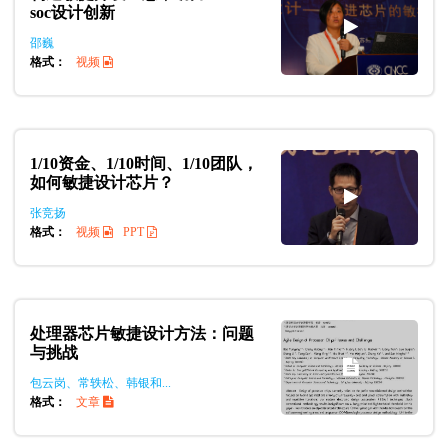
soc设计创新
邵巍
格式：
视频
1/10资金、1/10时间、1/10团队，
如何敏捷设计芯片？
张竞扬
格式：
视频
PPT
处理器芯片敏捷设计方法：问题
与挑战
包云岗、常轶松、韩银和...
格式：
文章