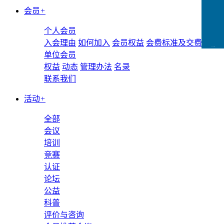
会员
+
个人会员
入会理由
如何加入
会员权益
会费标准及交费方式
CCFLink下载
单位会员
权益
动态
管理办法
名录
联系我们
活动
+
全部
会议
培训
竞赛
认证
论坛
公益
科普
评价与咨询