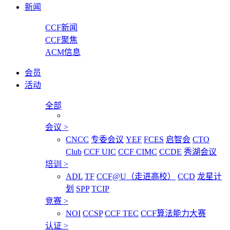
新闻
CCF新闻
CCF聚焦
ACM信息
会员
活动
全部
会议
>
CNCC
专委会议
YEF
FCES
启智会
CTO
Club
CCF UIC
CCF CIMC
CCDE
秀湖会议
培训
>
ADL
TF
CCF@U（走进高校）
CCD
龙星计
划
SPP
TCIP
竞赛
>
NOI
CCSP
CCF TEC
CCF算法能力大赛
认证
>