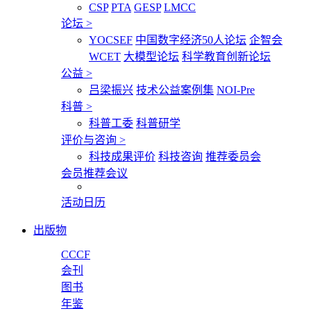
CSP
PTA
GESP
LMCC
论坛
>
YOCSEF
中国数字经济50人论坛
企智会
WCET
大模型论坛
科学教育创新论坛
公益
>
吕梁振兴
技术公益案例集
NOI-Pre
科普
>
科普工委
科普研学
评价与咨询
>
科技成果评价
科技咨询
推荐委员会
会员推荐会议
活动日历
出版物
CCCF
会刊
图书
年鉴