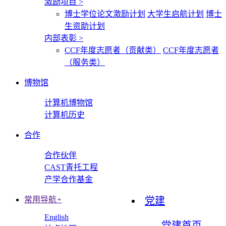
激励项目
>
博士学位论文激励计划
大学生启航计划
博士
生资助计划
内部表彰
>
CCF年度志愿者（贡献类）
CCF年度志愿者
（服务类）
博物馆
计算机博物馆
计算机历史
合作
合作伙伴
CAST青托工程
产学合作基金
常用导航
+
党建
English
党建首页