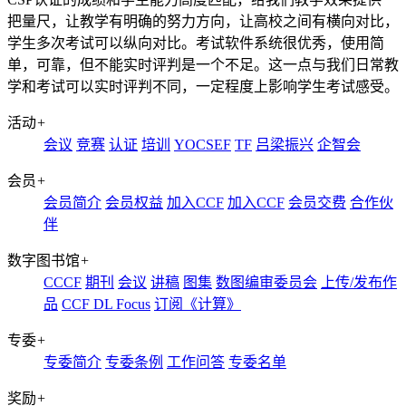
把量尺，让教学有明确的努力方向，让高校之间有横向对比，
学生多次考试可以纵向对比。考试软件系统很优秀，使用简
单，可靠，但不能实时评判是一个不足。这一点与我们日常教
学和考试可以实时评判不同，一定程度上影响学生考试感受。
活动
+
会议
竞赛
认证
培训
YOCSEF
TF
吕梁振兴
企智会
会员
+
会员简介
会员权益
加入CCF
加入CCF
会员交费
合作伙
伴
数字图书馆
+
CCCF
期刊
会议
讲稿
图集
数图编审委员会
上传/发布作
品
CCF DL Focus
订阅《计算》
专委
+
专委简介
专委条例
工作问答
专委名单
奖励
+