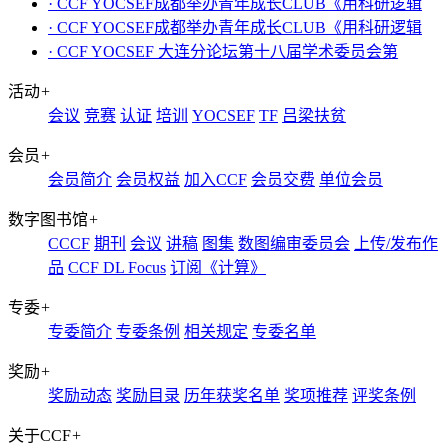
· CCF YOCSEF成都举办青年成长CLUB《用科研逻辑
· CCF YOCSEF成都举办青年成长CLUB《用科研逻辑
· CCF YOCSEF 大连分论坛第十八届学术委员会第
活动
+
会议
竞赛
认证
培训
YOCSEF
TF
吕梁扶贫
会员
+
会员简介
会员权益
加入CCF
会员交费
单位会员
数字图书馆
+
CCCF
期刊
会议
讲稿
图集
数图编审委员会
上传/发布作
品
CCF DL Focus
订阅《计算》
专委
+
专委简介
专委条例
相关规定
专委名单
奖励
+
奖励动态
奖励目录
历年获奖名单
奖项推荐
评奖条例
关于CCF
+