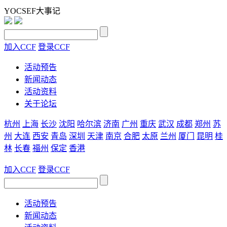
YOCSEF大事记
加入CCF
登录CCF
活动预告
新闻动态
活动资料
关于论坛
杭州
上海
长沙
沈阳
哈尔滨
济南
广州
重庆
武汉
成都
郑州
苏
州
大连
西安
青岛
深圳
天津
南京
合肥
太原
兰州
厦门
昆明
桂
林
长春
福州
保定
香港
加入CCF
登录CCF
活动预告
新闻动态