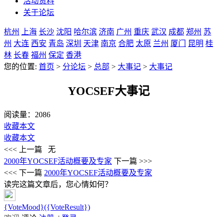
活动资料
关于论坛
杭州
上海
长沙
沈阳
哈尔滨
济南
广州
重庆
武汉
成都
郑州
苏
州
大连
西安
青岛
深圳
天津
南京
合肥
太原
兰州
厦门
昆明
桂
林
长春
福州
保定
香港
您的位置:
首页
>
分论坛
>
总部
>
大事记
>
大事记
YOCSEF大事记
阅读量：
2086
收藏本文
收藏本文
<<< 上一篇
无
2000年YOCSEF活动概要及专家
下一篇 >>>
<<< 下一篇
2000年YOCSEF活动概要及专家
读完这篇文章后，您心情如何？
{VoteMood}({VoteResult})