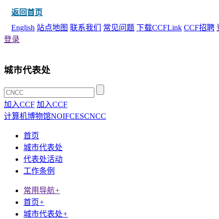
返回首页
English
站点地图
联系我们
常见问题
下载CCFLink
CCF招聘
登录
城市代表处
加入CCF
加入CCF
计算机博物馆
NOI
FCES
CNCC
首页
城市代表处
代表处活动
工作条例
常用导航
+
首页
+
城市代表处
+