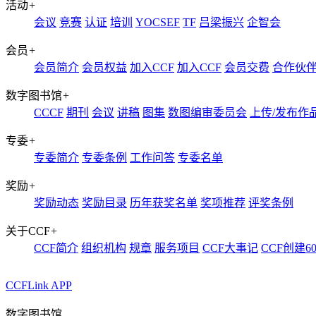
活动
+
会议
竞赛
认证
培训
YOCSEF
TF
吕梁振兴
企智会
会员
+
会员简介
会员权益
加入CCF
加入CCF
会员交费
合作伙
数字图书馆
+
CCCF
期刊
会议
讲稿
图集
数图编审委员会
上传/发布作
专委
+
专委简介
专委条例
工作问答
专委名单
奖励
+
奖励动态
奖励目录
历年获奖名单
奖项推荐
评奖条例
关于CCF
+
CCF简介
组织机构
规章
服务项目
CCF大事记
CCF创建6
CCFLink APP
数字图书馆