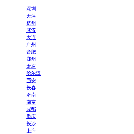
深圳
天津
杭州
武汉
大连
广州
合肥
郑州
太原
哈尔滨
西安
长春
济南
南京
成都
重庆
长沙
上海