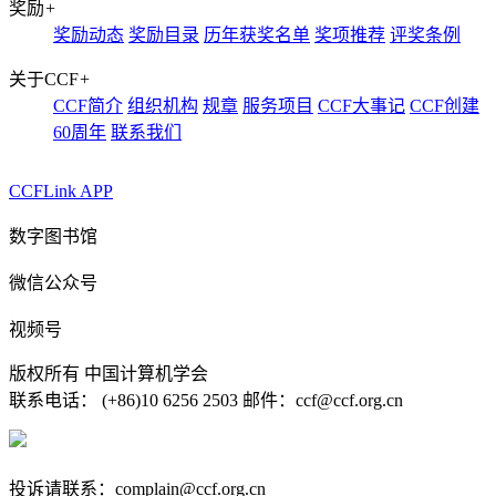
奖励
+
奖励动态
奖励目录
历年获奖名单
奖项推荐
评奖条例
关于CCF
+
CCF简介
组织机构
规章
服务项目
CCF大事记
CCF创建
60周年
联系我们
CCFLink APP
数字图书馆
微信公众号
视频号
版权所有 中国计算机学会
联系电话： (+86)10 6256 2503 邮件：ccf@ccf.org.cn
京公网安备 11010802032778号
京ICP备13000930号-4
投诉请联系：complain@ccf.org.cn