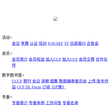
活动
+
会议
竞赛
认证
培训
YOCSEF
TF
吕梁振兴
企智会
会员
+
会员简介
会员权益
加入CCF
加入CCF
会员交费
合作伙
伴
数字图书馆
+
CCCF
期刊
会议
讲稿
图集
数图编审委员会
上传/发布作
品
CCF DL Focus
订阅《计算》
专委
+
专委简介
专委条例
工作问答
专委名单