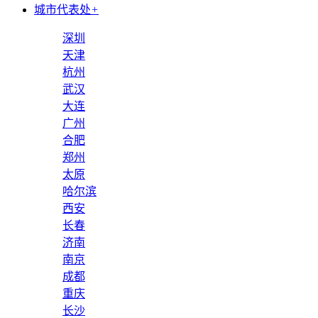
城市代表处
+
深圳
天津
杭州
武汉
大连
广州
合肥
郑州
太原
哈尔滨
西安
长春
济南
南京
成都
重庆
长沙