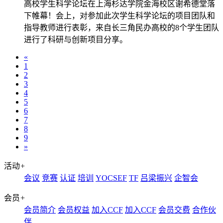
高校学生科学论坛在上海杉达学院金海校区谢希德堂落
下帷幕！会上，对参加此次学生科学论坛的项目团队和
指导教师进行表彰，来自长三角民办高校的8个学生团队
进行了科研与创新项目分享。
«
1
2
3
4
5
6
7
8
9
»
活动
+
会议
竞赛
认证
培训
YOCSEF
TF
吕梁振兴
企智会
会员
+
会员简介
会员权益
加入CCF
加入CCF
会员交费
合作伙
伴