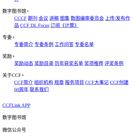
数字图书馆
+
CCCF
期刊
会议
讲稿
图集
数图编审委员会
上传/发布作
品
CCF DL Focus
订阅《计算》
专委
+
专委简介
专委条例
工作问答
专委名单
奖励
+
奖励动态
奖励目录
历年获奖名单
奖项推荐
评奖条例
关于CCF
+
CCF简介
组织机构
规章
服务项目
CCF大事记
CCF创建
60周年
联系我们
CCFLink APP
数字图书馆
微信公众号