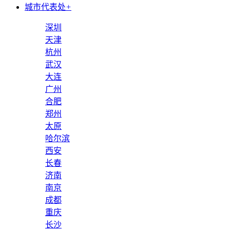
城市代表处
+
深圳
天津
杭州
武汉
大连
广州
合肥
郑州
太原
哈尔滨
西安
长春
济南
南京
成都
重庆
长沙