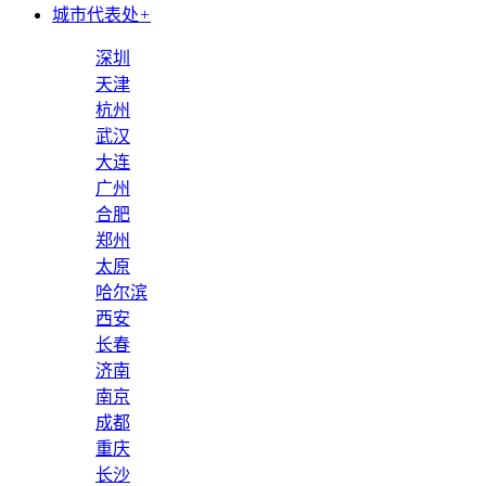
城市代表处
+
深圳
天津
杭州
武汉
大连
广州
合肥
郑州
太原
哈尔滨
西安
长春
济南
南京
成都
重庆
长沙