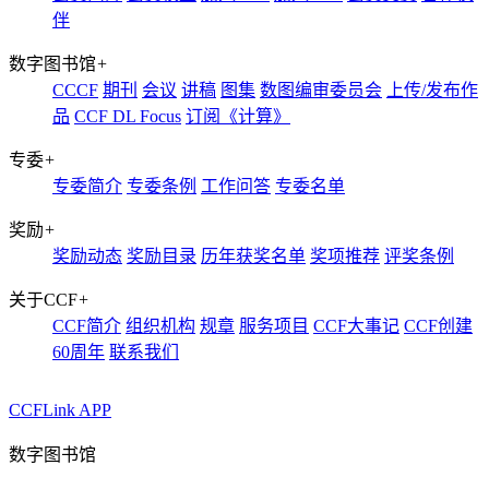
伴
数字图书馆
+
CCCF
期刊
会议
讲稿
图集
数图编审委员会
上传/发布作
品
CCF DL Focus
订阅《计算》
专委
+
专委简介
专委条例
工作问答
专委名单
奖励
+
奖励动态
奖励目录
历年获奖名单
奖项推荐
评奖条例
关于CCF
+
CCF简介
组织机构
规章
服务项目
CCF大事记
CCF创建
60周年
联系我们
CCFLink APP
数字图书馆