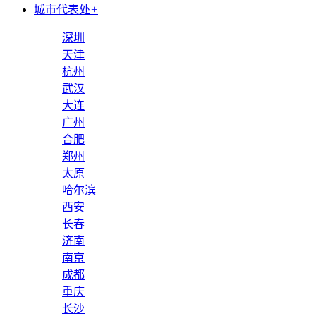
城市代表处
+
深圳
天津
杭州
武汉
大连
广州
合肥
郑州
太原
哈尔滨
西安
长春
济南
南京
成都
重庆
长沙