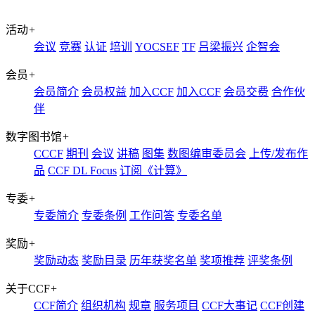
活动
+
会议
竞赛
认证
培训
YOCSEF
TF
吕梁振兴
企智会
会员
+
会员简介
会员权益
加入CCF
加入CCF
会员交费
合作伙
伴
数字图书馆
+
CCCF
期刊
会议
讲稿
图集
数图编审委员会
上传/发布作
品
CCF DL Focus
订阅《计算》
专委
+
专委简介
专委条例
工作问答
专委名单
奖励
+
奖励动态
奖励目录
历年获奖名单
奖项推荐
评奖条例
关于CCF
+
CCF简介
组织机构
规章
服务项目
CCF大事记
CCF创建