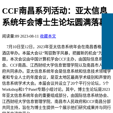
CCF南昌系列活动：亚太信息
系统年会博士生论坛圆满落幕
阅读量:
89
2023-08-11
收藏本文
7
月
10
日至
12
日，
2023
年亚太信息系统年会在南昌香格里拉
酒店举办。本届大会以“驾驭数字风暴，把握新的机会”为主
题，本次会议由中国计算机学会
CCF
主办，由国际信息系统协
会、
CCF
南昌、江西财经大学信息管理学院以及南昌市人民政
CCFLink下载
府共同
承办。亚太信息系统年会是信息系统和信息技术领域学
者和专业人士的年度会议，是亚太地区最高学术级别和声誉的
信息系统学术大会。本届会议共设立了
20
个平行分论坛，
5
个
Workshop
和
1
个
Panel
专题小组讨论。其中，博士生论坛是
2023
年亚太信息系统年会的重要组成部分，由国际信息系统协会、
江西财经大学信息管理学院、南昌市人民政府和
CCF
南昌分部
共同主持，旨在为博士生提供一个展示他们研究成果并与同行