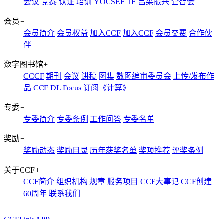
会议
竞赛
认证
培训
YOCSEF
TF
吕梁振兴
企智会
会员
+
会员简介
会员权益
加入CCF
加入CCF
会员交费
合作伙
伴
数字图书馆
+
CCCF
期刊
会议
讲稿
图集
数图编审委员会
上传/发布作
品
CCF DL Focus
订阅《计算》
专委
+
专委简介
专委条例
工作问答
专委名单
奖励
+
奖励动态
奖励目录
历年获奖名单
奖项推荐
评奖条例
关于CCF
+
CCF简介
组织机构
规章
服务项目
CCF大事记
CCF创建
60周年
联系我们