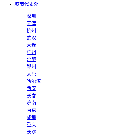
城市代表处
+
深圳
天津
杭州
武汉
大连
广州
合肥
郑州
太原
哈尔滨
西安
长春
济南
南京
成都
重庆
长沙