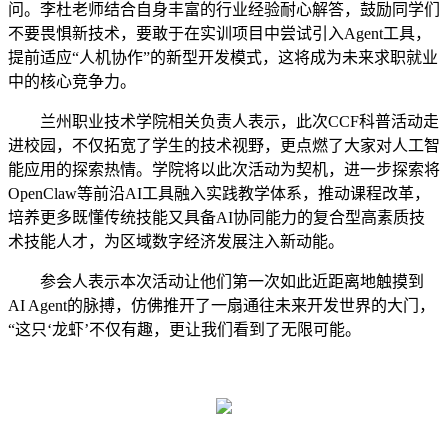
问。
李杜老师
结合自身丰富的行业经验耐心解答，鼓励同学们
不要畏惧新技术，要敢于在实训项目中尝试引入
Agent工具，
提前适应“人机协作”的新型开发模式，这将成为未来求职就业
中的核心竞争力。
兰州职业技术学院相关负责人表示，此次
CCF科普活动走
进校园，不仅拓宽了学生的技术视野，更点燃了大家对人工智
能应用的探索热情。学院将以此次活动为契机，进一步探索将
OpenClaw等前沿AI工具融入实践教学体系，推动课程改革，
培养更多既懂传统技能又具备AI协同能力的复合型高素质技
术技能人才，为区域数字经济发展注入新动能。
参会人表示本次
活动让他们第一次如此近距离地触摸到
AI Agent的脉搏，仿佛推开了一扇通往未来开发世界的大门，
“这只‘龙虾’不仅有趣，更让我们看到了无限可能。