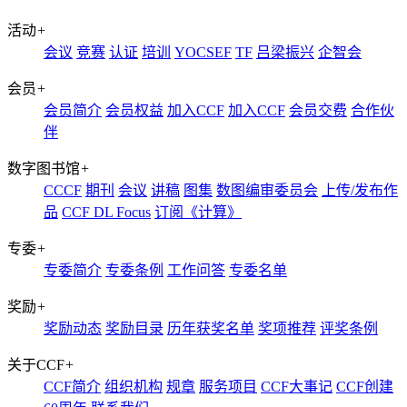
活动
+
会议
竞赛
认证
培训
YOCSEF
TF
吕梁振兴
企智会
会员
+
会员简介
会员权益
加入CCF
加入CCF
会员交费
合作伙
伴
数字图书馆
+
CCCF
期刊
会议
讲稿
图集
数图编审委员会
上传/发布作
品
CCF DL Focus
订阅《计算》
专委
+
专委简介
专委条例
工作问答
专委名单
奖励
+
奖励动态
奖励目录
历年获奖名单
奖项推荐
评奖条例
关于CCF
+
CCF简介
组织机构
规章
服务项目
CCF大事记
CCF创建