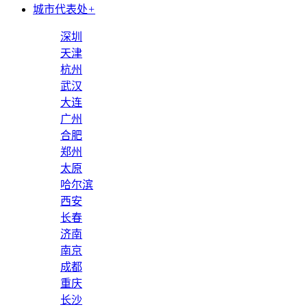
城市代表处
+
深圳
天津
杭州
武汉
大连
广州
合肥
郑州
太原
哈尔滨
西安
长春
济南
南京
成都
重庆
长沙