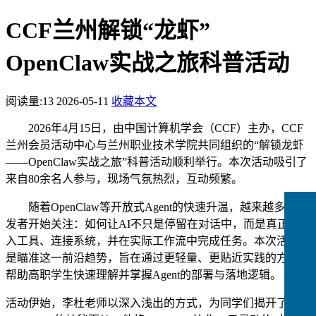
CCF兰州解锁“龙虾”
OpenClaw实战之旅科普活动
阅读量:
13
2026-05-11
收藏本文
2026年4月15日，由中国计算机学会（CCF）主办，
CCF
兰州会员活动中心与
兰州职业技术学院
共同组织
的
“解锁龙虾
——OpenClaw实战之旅”科普活动顺利举行。
本次
活动吸引了
来自
80余名
人
参与，现场气
氛热烈，互动频繁。
随着
OpenClaw等开放式Agent的快速升温，越来越多的开
发者开始关注：如何让AI不只是停留在对话中，而是真正接
入工具、连接系统，并在实际工作流中完成任务。本次活动正
是瞄准这一前沿趋势，旨在通过更轻量、更贴近实践的方式，
帮助高职学生快速理解并掌握Agent的部署与落地逻辑。
活动伊始，
李杜老师
以深入浅出的方式，为同学们揭开了