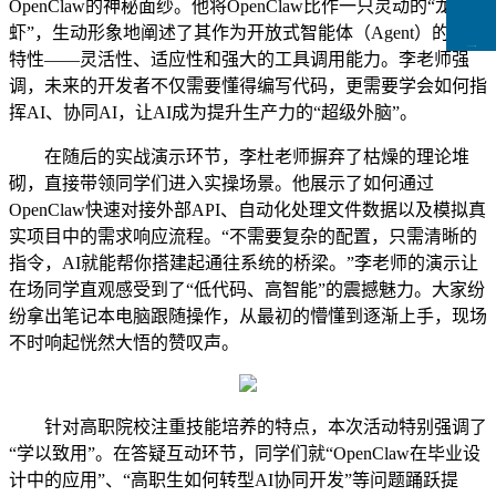
OpenClaw的神秘面纱。他将OpenClaw比作一只灵动的“龙
虾”，生动形象地阐述了其作为开放式智能体（Agent）的核心
CCFLink下载
特性——灵活性、适应性和强大的工具调用能力。李老师强
调，未来的开发者不仅需要懂得编写代码，更需要学会如何指
挥AI、协同AI，让AI成为提升生产力的“超级外脑”。
在随后的实战演示环节，
李杜老师
摒弃了枯燥的理论堆
砌，直接带领同学们进入实操场景。他展示了如何通过
OpenClaw快速对接外部API、自动化处理文件数据以及模拟真
实项目中的需求响应流程。“不需要复杂的配置，只需清晰的
指令，AI就能帮你搭建起通往系统的桥梁。”李老师的演示让
在场同学直观感受到了“低代码、高智能”的震撼魅力。大家纷
纷拿出笔记本电脑跟随操作，从最初的懵懂到逐渐上手，现场
不时响起恍然大悟的赞叹声。
针对高职院校注重技能培养的特点，本次活动特别强调了
“学以致用”。在答疑互动环节，同学们就“OpenClaw在毕业设
计中的应用”、“高职生如何转型AI协同开发”等问题踊跃提