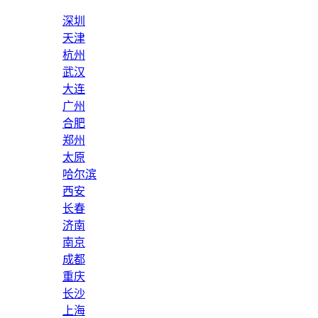
深圳
天津
杭州
武汉
大连
广州
合肥
郑州
太原
哈尔滨
西安
长春
济南
南京
成都
重庆
长沙
上海