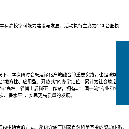
型本科高校学科能力建设与发展。活动执行主席为CCF合肥执
景下，本次研讨会既是深化产教融合的重要实践，也是破解高校
定“地方性、应用型、开放式”的办学定位，累计为社会输送10余
”高校、省博士后科研工作站，拥有4个“国一流”专业和5门
次、提水平”，实现更高质量的发展。
CCFLink下载
实践相结合的方式，系统介绍了国家自然科学基金的资助体系、