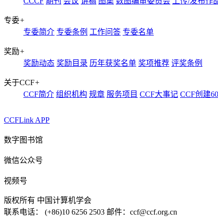
CCCF
期刊
会议
讲稿
图集
数图编审委员会
上传/发布作
专委
+
专委简介
专委条例
工作问答
专委名单
奖励
+
奖励动态
奖励目录
历年获奖名单
奖项推荐
评奖条例
关于CCF
+
CCF简介
组织机构
规章
服务项目
CCF大事记
CCF创建6
CCFLink APP
数字图书馆
微信公众号
视频号
版权所有 中国计算机学会
联系电话： (+86)10 6256 2503 邮件：ccf@ccf.org.cn