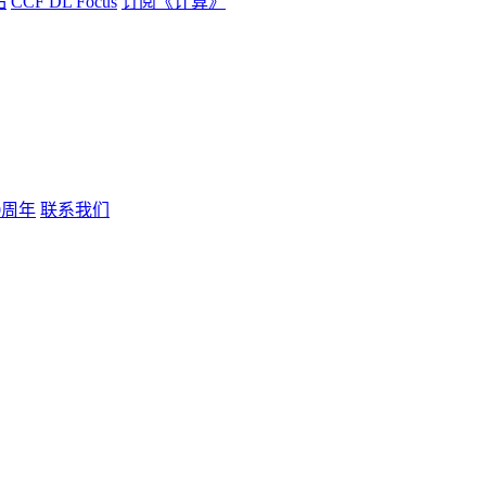
品
CCF DL Focus
订阅《计算》
0周年
联系我们