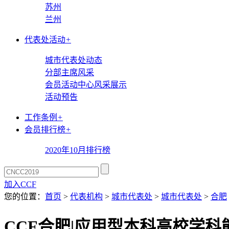
苏州
兰州
代表处活动
+
城市代表处动态
分部主席风采
会员活动中心风采展示
活动预告
工作条例
+
会员排行榜
+
2020年10月排行榜
加入CCF
您的位置：
首页
>
代表机构
>
城市代表处
>
城市代表处
>
合肥
CCF合肥|应用型本科高校学