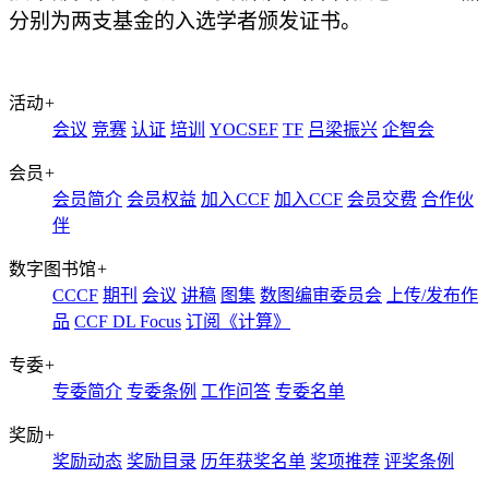
分别为两支基金的入选学者颁发证书。
活动
+
会议
竞赛
认证
培训
YOCSEF
TF
吕梁振兴
企智会
会员
+
会员简介
会员权益
加入CCF
加入CCF
会员交费
合作伙
伴
数字图书馆
+
CCCF
期刊
会议
讲稿
图集
数图编审委员会
上传/发布作
品
CCF DL Focus
订阅《计算》
专委
+
专委简介
专委条例
工作问答
专委名单
奖励
+
奖励动态
奖励目录
历年获奖名单
奖项推荐
评奖条例