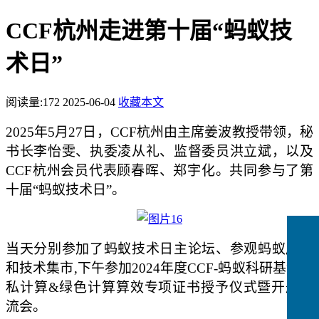
CCF杭州走进第十届“蚂蚁技
术日”
阅读量:
172
2025-06-04
收藏本文
2025年5月27日
，
CCF杭州由主席姜波教授带领，秘
书长李怡雯、执委凌从礼、监督委员洪立斌，以及
CCF杭州会员代表顾春晖、郑宇化。共同参与了
第
十届“蚂蚁技术日
”。
当天分别参加了
蚂蚁技术日
主论坛、参观蚂蚁展厅
和技术集市,下午参加
2024年度CCF-蚂蚁科研基金隐
私计算&绿色计算算效专项证书授予仪式暨开题交
流会。