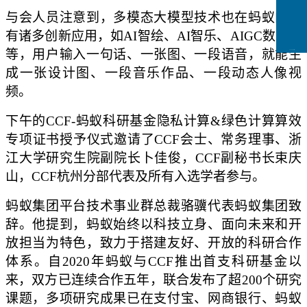
与会人员
注意到，多模态大模型技术也在蚂蚁内部
有诸多创新应用，如
AI智绘、AI智乐、AIGC数字人
等，用户输入一句话、一张图、一段语音，就能生
CCFLink下载
成一张设计图、一段音乐作品、一段动态人像视
频。
下午的
CCF-蚂蚁科研基金隐私计算&绿色计算算效
专项证书授予仪式邀请了CCF会士、常务理事、浙
江大学研究生院副院长卜佳俊，CCF副秘书长束庆
山，CCF杭州分部
代表
及所有入选学者参与。
蚂蚁集团平台技术事业群总裁骆骥代表蚂蚁集团致
辞。他提到，蚂蚁始终以科技立身、面向未来和开
放担当为特色，致力于搭建友好、开放的科研合作
体系。自
2020年蚂蚁与CCF推出首支科研基金以
来，双方已连续合作五年，联合发布了超200个研究
课题，多项研究成果已在支付宝、网商银行、蚂蚁