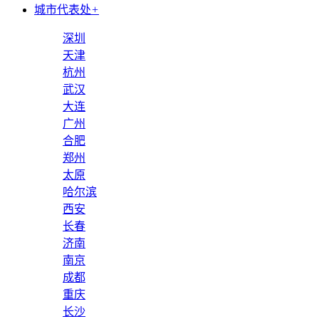
城市代表处
+
深圳
天津
杭州
武汉
大连
广州
合肥
郑州
太原
哈尔滨
西安
长春
济南
南京
成都
重庆
长沙