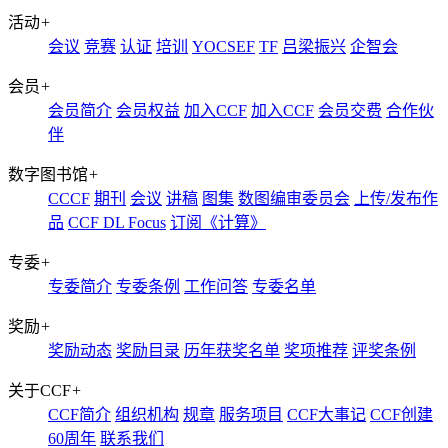
活动
+
会议
竞赛
认证
培训
YOCSEF
TF
吕梁振兴
企智会
会员
+
会员简介
会员权益
加入CCF
加入CCF
会员交费
合作伙
伴
数字图书馆
+
CCCF
期刊
会议
讲稿
图集
数图编审委员会
上传/发布作
品
CCF DL Focus
订阅《计算》
专委
+
专委简介
专委条例
工作问答
专委名单
奖励
+
奖励动态
奖励目录
历年获奖名单
奖项推荐
评奖条例
关于CCF
+
CCF简介
组织机构
规章
服务项目
CCF大事记
CCF创建
60周年
联系我们