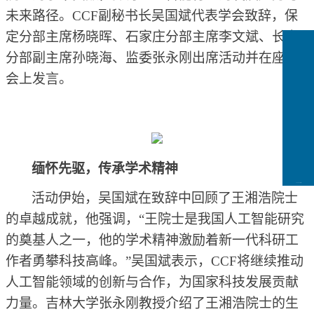
未来路径。CCF副秘书长吴国斌代表学会致辞，保
定分部主席杨晓晖、石家庄分部主席李文斌、长春
分部
副主席孙晓海、监委
张永刚出席活动并
在
座谈
会上发言
。
缅怀先驱，传承学术精神
CCFLink下载
活动伊始，吴国斌在致辞中回顾了王湘浩院士
的卓越成就，
他
强调
，
“王院士是我国人工智能研究
的奠基人之一，他的学术精神激励着新一代科研工
作者勇攀科技高峰。”
吴国斌
表示，
CCF将继续推动
人工智能领域的创新与合作，为国家科技发展贡献
力量。
吉林大学张永刚教授介绍了王湘浩院士的生