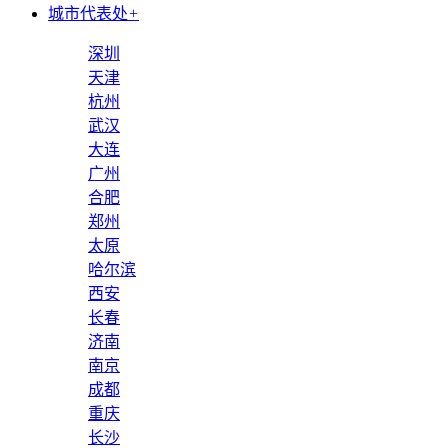
城市代表处
+
深圳
天津
杭州
武汉
大连
广州
合肥
郑州
太原
哈尔滨
西安
长春
济南
南京
成都
重庆
长沙