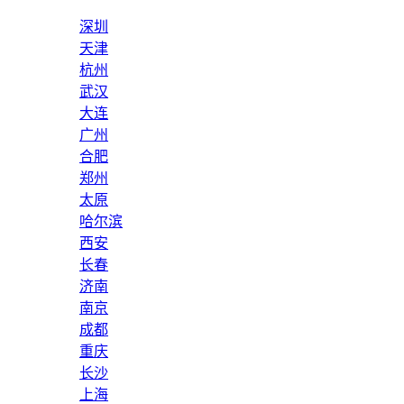
深圳
天津
杭州
武汉
大连
广州
合肥
郑州
太原
哈尔滨
西安
长春
济南
南京
成都
重庆
长沙
上海