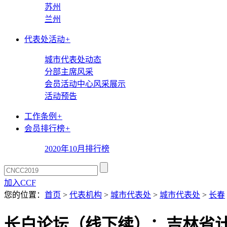
苏州
兰州
代表处活动
+
城市代表处动态
分部主席风采
会员活动中心风采展示
活动预告
工作条例
+
会员排行榜
+
2020年10月排行榜
加入CCF
您的位置：
首页
>
代表机构
>
城市代表处
>
城市代表处
>
长春
长白论坛（线下续）：吉林省