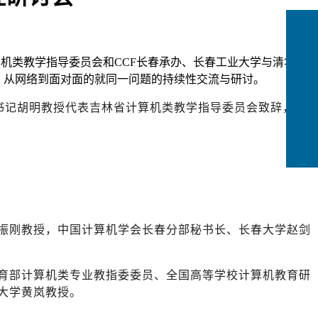
算机类教学指导委员会和CCF长春承办、长春工业大学与清华大
下，从网络到面对面的就同一问题的持续性交流与研讨。
书记胡明教授代表吉林省计算机类教学指导委员会致辞，吉
CCFLink下载
振刚教授，中国计算机学会长春分部秘书长、长春大学赵剑
育部计算机类专业教指委委员、全国高等学校计算机教育研
大学黄岚教授。