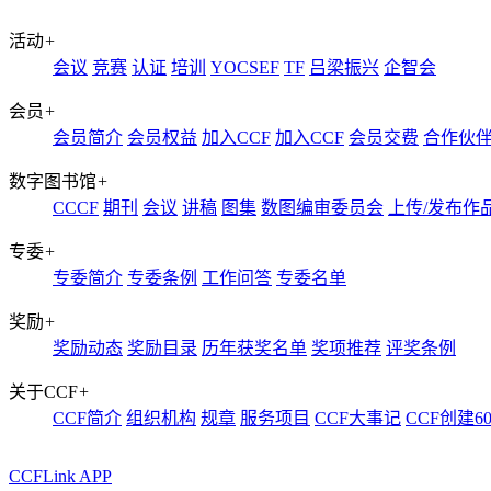
活动
+
会议
竞赛
认证
培训
YOCSEF
TF
吕梁振兴
企智会
会员
+
会员简介
会员权益
加入CCF
加入CCF
会员交费
合作伙
数字图书馆
+
CCCF
期刊
会议
讲稿
图集
数图编审委员会
上传/发布作
专委
+
专委简介
专委条例
工作问答
专委名单
奖励
+
奖励动态
奖励目录
历年获奖名单
奖项推荐
评奖条例
关于CCF
+
CCF简介
组织机构
规章
服务项目
CCF大事记
CCF创建6
CCFLink APP