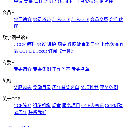
会议
竞赛
认证
培训
YOCSEF
TF
吕梁振兴
企智会
会员
+
会员简介
会员权益
加入CCF
加入CCF
会员交费
合作伙
伴
数字图书馆
+
CCCF
期刊
会议
讲稿
图集
数图编审委员会
上传/发布作
品
CCF DL Focus
订阅《计算》
专委
+
专委简介
专委条例
工作问答
专委名单
奖励
+
奖励动态
奖励目录
历年获奖名单
奖项推荐
评奖条例
关于CCF
+
CCF简介
组织机构
规章
服务项目
CCF大事记
CCF创建
60周年
联系我们