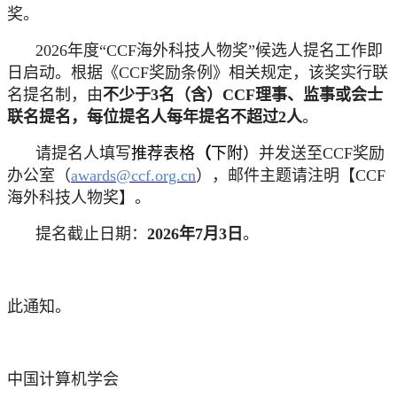
奖。
2026
年度“CCF海外科技人物奖”候选人提名工作即
日启动。根据《C
CF奖励条例》相关规定，该奖实行联
名提名制，由
不少于3名（含）CCF理事、监事或会士
联名提名，每位提名人每年提名不超过2人
。
请提名人填写
推荐表格
（
下附
）
并发送至CCF奖励
办公室（
awards@ccf.org.cn
），邮件主题请注明【CCF
海外科技人物奖】。
提名截止日期：
2
02
6
年
7
月3日
。
此通知。
中国计算机学会