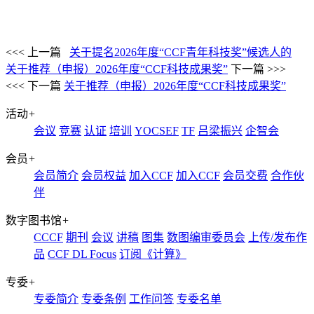
<<< 上一篇
关于提名2026年度“CCF青年科技奖”候选人的
关于推荐（申报）2026年度“CCF科技成果奖”
下一篇 >>>
<<< 下一篇
关于推荐（申报）2026年度“CCF科技成果奖”
活动
+
会议
竞赛
认证
培训
YOCSEF
TF
吕梁振兴
企智会
会员
+
会员简介
会员权益
加入CCF
加入CCF
会员交费
合作伙
伴
数字图书馆
+
CCCF
期刊
会议
讲稿
图集
数图编审委员会
上传/发布作
品
CCF DL Focus
订阅《计算》
专委
+
专委简介
专委条例
工作问答
专委名单