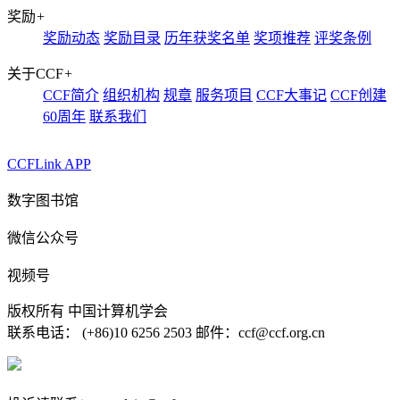
奖励
+
奖励动态
奖励目录
历年获奖名单
奖项推荐
评奖条例
关于CCF
+
CCF简介
组织机构
规章
服务项目
CCF大事记
CCF创建
60周年
联系我们
CCFLink APP
数字图书馆
微信公众号
视频号
版权所有 中国计算机学会
联系电话： (+86)10 6256 2503 邮件：ccf@ccf.org.cn
京公网安备 11010802032778号
京ICP备13000930号-4