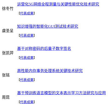
运营化5G网络全程测量与关键性能优化技术研究
徐冬竹
代表成果
【
】
知识增强的智能化GUI测试技术研究
虞圣呈
代表成果
【
】
基于对称密码的后量子数字签名
张凯羿
代表成果
【
】
高性能内存事务处理系统关键技术研究
张铭
代表成果
【
】
基于预训练语言模型的文本表示学习方法研究与应用
周昆
代表成果
【
】