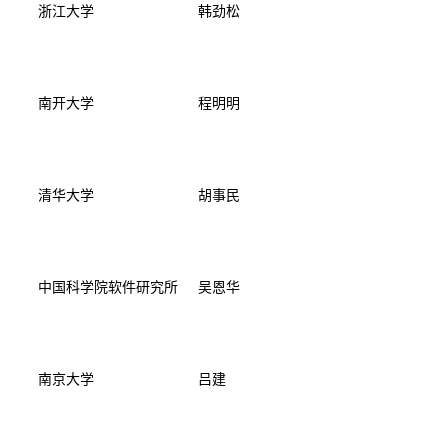
浙江大学
韩劲松
南开大学
程明明
清华大学
胡事民
中国科学院软件研究所
吴恩华
南京大学
吕建