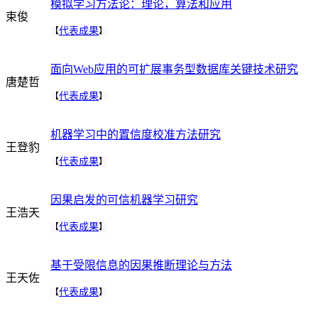
模拟学习方法论：理论，算法和应用
束俊
代表成果
【
】
面向Web应用的可扩展事务型数据库关键技术研究
唐楚哲
代表成果
【
】
机器学习中的置信度校准方法研究
王登豹
代表成果
【
】
因果启发的可信机器学习研究
王浩天
代表成果
【
】
基于受限信息的因果推断理论与方法
王天佐
代表成果
【
】