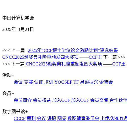
中国计算机学会
2025年11月21日
<<< 上一篇
2025年“CCF博士学位论文激励计划”评选结果
CNCC2025颁奖典礼隆重颁发四大奖项 ——CCF王
下一篇 >>>
<<< 下一篇
CNCC2025颁奖典礼隆重颁发四大奖项 ——CCF王
活动
+
会议
竞赛
认证
培训
YOCSEF
TF
吕梁振兴
企智会
会员
+
会员简介
会员权益
加入CCF
加入CCF
会员交费
合作伙
数字图书馆
+
CCCF
期刊
会议
讲稿
图集
数图编审委员会
上传/发布作