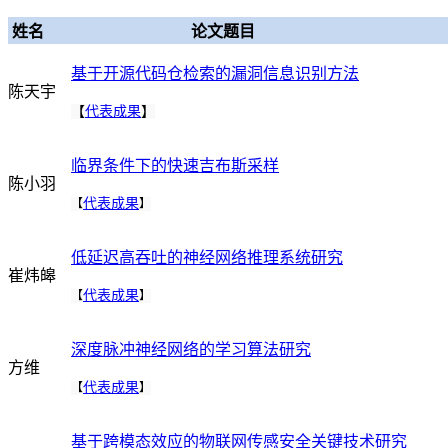
姓名
论文题目
基于开源代码仓检索的漏洞信息识别方法
陈天宇
【
代表成果
】
临界条件下的快速吉布斯采样
陈小羽
代表成果
【
】
低延迟高吞吐的神经网络推理系统研究
崔炜皞
代表成果
【
】
深度脉冲神经网络的学习算法研究
方维
代表成果
【
】
基于跨模态效应的物联网传感安全关键技术研究