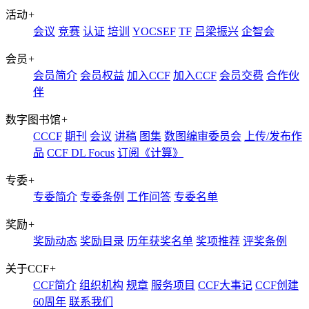
活动
+
会议
竞赛
认证
培训
YOCSEF
TF
吕梁振兴
企智会
会员
+
会员简介
会员权益
加入CCF
加入CCF
会员交费
合作伙
伴
数字图书馆
+
CCCF
期刊
会议
讲稿
图集
数图编审委员会
上传/发布作
品
CCF DL Focus
订阅《计算》
专委
+
专委简介
专委条例
工作问答
专委名单
奖励
+
奖励动态
奖励目录
历年获奖名单
奖项推荐
评奖条例
关于CCF
+
CCF简介
组织机构
规章
服务项目
CCF大事记
CCF创建
60周年
联系我们