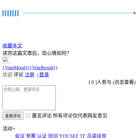
收藏本文
读完这篇文章后，您心情如何？
{VoteMood}({VoteResult})
欢迎
评论
注册
|
登录
[
0
]人参与 (
点击查看
)
匿名评论
所有评论仅代表网友意见
活动
+
会议
竞赛
认证
培训
YOCSEF
TF
吕梁扶贫