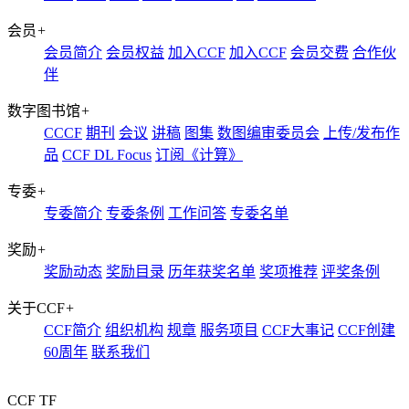
会员
+
会员简介
会员权益
加入CCF
加入CCF
会员交费
合作伙
伴
数字图书馆
+
CCCF
期刊
会议
讲稿
图集
数图编审委员会
上传/发布作
品
CCF DL Focus
订阅《计算》
专委
+
专委简介
专委条例
工作问答
专委名单
奖励
+
奖励动态
奖励目录
历年获奖名单
奖项推荐
评奖条例
关于CCF
+
CCF简介
组织机构
规章
服务项目
CCF大事记
CCF创建
60周年
联系我们
CCF TF