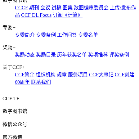
数字图书馆
+
CCCF
期刊
会议
讲稿
图集
数图编审委员会
上传/发布作
品
CCF DL Focus
订阅《计算》
专委
+
专委简介
专委条例
工作问答
专委名单
奖励
+
奖励动态
奖励目录
历年获奖名单
奖项推荐
评奖条例
关于CCF
+
CCF简介
组织机构
规章
服务项目
CCF大事记
CCF创建
60周年
联系我们
CCF TF
数字图书馆
微信公众号
官方微博