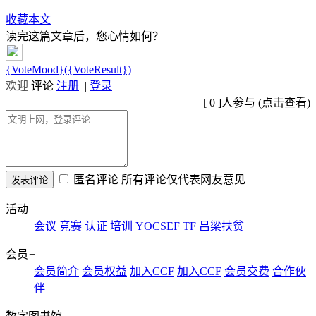
收藏本文
读完这篇文章后，您心情如何？
{VoteMood}({VoteResult})
欢迎
评论
注册
|
登录
[
0
]人参与 (
点击查看
)
匿名评论
所有评论仅代表网友意见
活动
+
会议
竞赛
认证
培训
YOCSEF
TF
吕梁扶贫
会员
+
会员简介
会员权益
加入CCF
加入CCF
会员交费
合作伙
伴