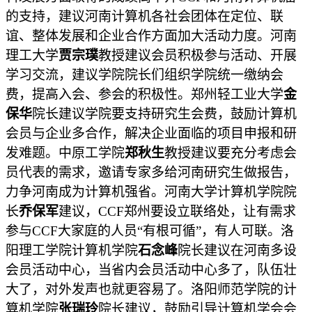
的支持，建议河南计算机各社会团体在定位、联
谊、整体发展和企业合作方面加大活动力度。河南
理工大学
贾宗璞
教授建议会员积极参与活动、开展
学习交流，建议学院院长们组织学院统一缴纳会
费，提高入会、参会的积极性。郑州轻工业大学
金
保华
院长建议学院要支持研究生会费，鼓励计算机
会员与企业多合作，解决企业面临的项目申报和研
发难题。中原工学院
郑秋生
教授建议要充分考虑会
员代表的需求，邀请专家多给河南研究生做报告，
力争河南成为计算机强省。河南大学计算机学院院
长
乔保军
建议，
CCF郑州要设立联络处，让有需求
参与CCF大家庭的人员“有根可循”，有人可联。洛
阳理工学院计算机学院
石念峰
院长建议在河南多设
会员活动中心
，当省内会员活动中心多了，队伍壮
大了，对外发声也就更容易了。洛阳师范学院的计
算机学院
张瑞玲
院长建议，鼓励引导计算机学会会