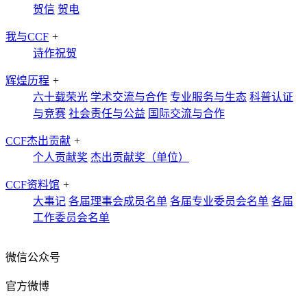
贺信
贺电
我与CCF
+
诗作祝贺
辉煌历程
+
六十载荣光
学术交流与合作
专业服务与生态
科普认证
与竞赛
社会责任与公益
国际交流与合作
CCF杰出贡献
+
个人贡献奖
杰出贡献奖（单位）
CCF资料馆
+
大事记
各届理事会成员名单
各届专业委员会名单
各届
工作委员会名单
微信公众号
官方微博