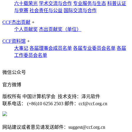
六十载荣光
学术交流与合作
专业服务与生态
科普认证
与竞赛
社会责任与公益
国际交流与合作
CCF杰出贡献
+
个人贡献奖
杰出贡献奖（单位）
CCF资料馆
+
大事记
各届理事会成员名单
各届专业委员会名单
各届
工作委员会名单
微信公众号
官方微博
版权所有 中国计算机学会 技术支持：泽元软件
联系电话： (+86)10 6256 2503 邮件：ccf@ccf.org.cn
京公网安备 11010802032778号
京ICP备13000930号-4
网站建议或者意见请发送邮件：suggest@ccf.org.cn