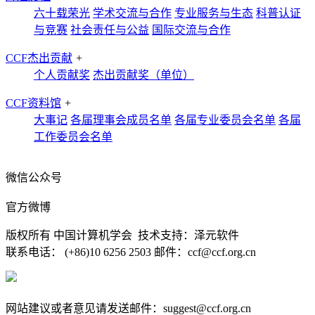
六十载荣光
学术交流与合作
专业服务与生态
科普认证
与竞赛
社会责任与公益
国际交流与合作
CCF杰出贡献
+
个人贡献奖
杰出贡献奖（单位）
CCF资料馆
+
大事记
各届理事会成员名单
各届专业委员会名单
各届
工作委员会名单
微信公众号
官方微博
版权所有 中国计算机学会 技术支持：泽元软件
联系电话： (+86)10 6256 2503 邮件：ccf@ccf.org.cn
京公网安备 11010802032778号
京ICP备13000930号-4
网站建议或者意见请发送邮件：suggest@ccf.org.cn