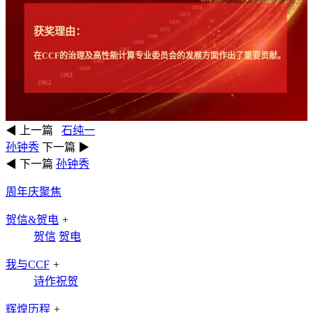
获奖理由：
在CCF的治理及高性能计算专业委员会的发展方面作出了重要贡献。
◀ 上一篇
石纯一
孙钟秀
下一篇 ▶
◀ 下一篇
孙钟秀
周年庆聚焦
贺信&贺电
+
贺信
贺电
我与CCF
+
诗作祝贺
辉煌历程
+